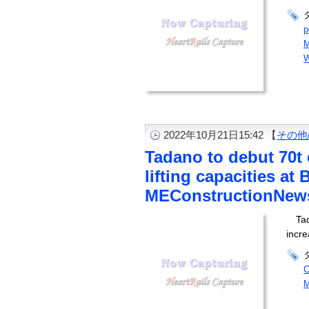
p
M
W
2022年10月21日15:42 【
その他
Tadano to debut 70t 
lifting capacities at
MEConstructionNew
Ta
incre
C
M