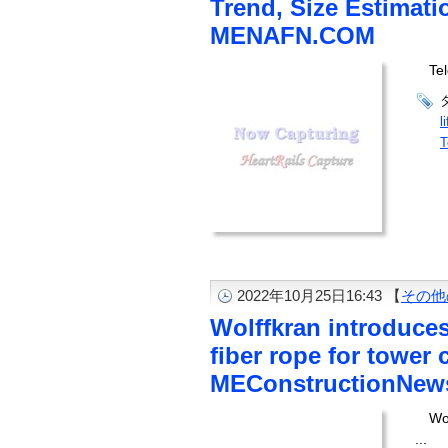
Trend, Size Estimat
MENAFN.COM
Tel
li
T
2022年10月25日16:43 【
その他
Wolffkran introduce
fiber rope for tower 
MEConstructionNew
Wo
...