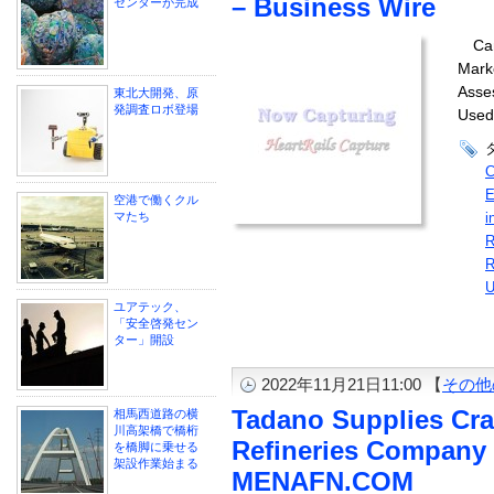
– Business Wire
センターが完成
Ca
Marke
Asse
東北大開発、原
発調査ロボ登場
Used
C
E
空港で働くクル
マたち
i
R
R
U
ユアテック、
「安全啓発セン
ター」開設
2022年11月21日11:00 【
その他
Tadano Supplies Cra
相馬西道路の横
川高架橋で橋桁
Refineries Company 
を橋脚に乗せる
架設作業始まる
MENAFN.COM