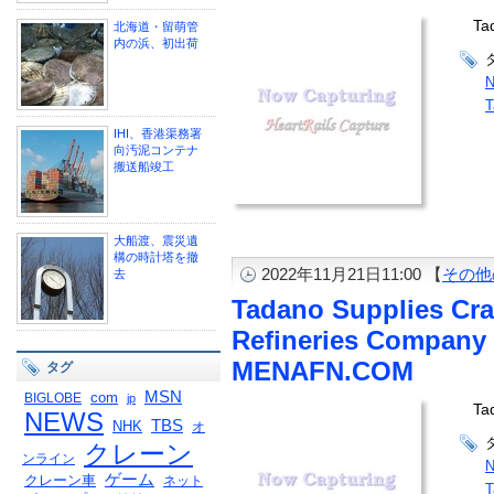
Ta
北海道・留萌管
内の浜、初出荷
N
T
IHI、香港渠務署
向汚泥コンテナ
搬送船竣工
大船渡、震災遺
構の時計塔を撤
2022年11月21日11:00 【
その他
去
Tadano Supplies Cra
Refineries Company 
MENAFN.COM
タグ
MSN
com
BIGLOBE
jp
Ta
NEWS
TBS
NHK
オ
クレーン
ンライン
N
ゲーム
クレーン車
ネット
T