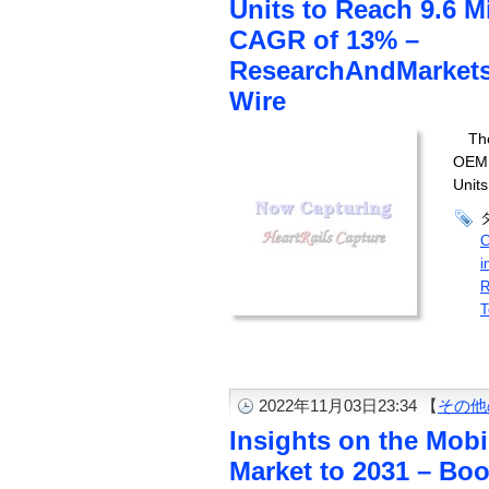
Units to Reach 9.6 Mi
CAGR of 13% –
ResearchAndMarkets
Wire
Th
OEM 
Units 
C
i
R
T
2022年11月03日23:34 【
その他
Insights on the Mobi
Market to 2031 – Bo