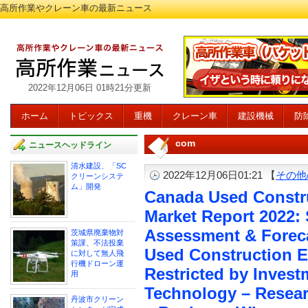
高所作業やクレーン車の最新ニュース
2022年12月06日 01時21分更新
ホーム
トピックス
重機
クレーン車
建設機械
防
com
ニュースヘッドライン
清水建設、「SC
2022年12月06日01:21 【
その他
クリーンシステ
ム」開発
Canada Used Constr
Market Report 2022: 
Assessment & Foreca
茨城県廃棄物対
策課、不法投棄
Used Construction 
に対して無人飛
行機ドローン運
Restricted by Invest
用
Technology – Resea
丹波市クリーン