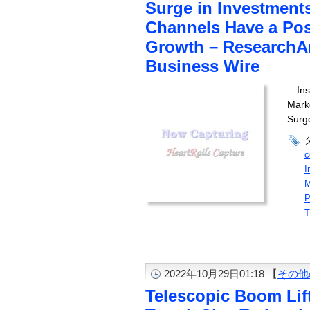
Surge in Investment
Channels Have a Pos
Growth – ResearchA
Business Wire
In
Mark
Surge
I
P
T
2022年10月29日01:18 【
その他
Telescopic Boom Lift