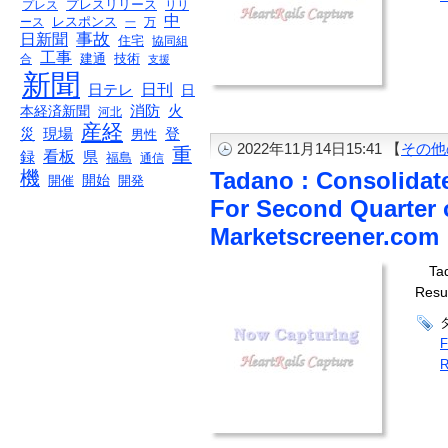
プレスリリース
リリ
プレス
中
レスポンス
ース
一
万
事故
日新聞
住宅
協同組
工事
技術
合
建通
支援
新聞
日刊
日テレ
日
消防
本経済新聞
火
河北
産経
現場
登
災
男性
2022年11月14日15:41 【
その他
重
録
看板
県
福島
通信
機
Tadano : Consolidate
開始
開催
開発
For Second Quarter 
Marketscreener.com
Ta
Resul
F
R